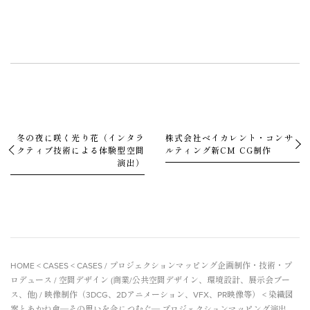
冬の夜に咲く光り花（インタラ
株式会社ベイカレント・コンサ
クティブ技術による体験型空間
ルティング新CM CG制作
演出）
HOME
<
CASES
<
CASES
/
プロジェクションマッピング企画制作・技術・プ
ロデュース
/
空間デザイン (商業/公共空間デザイン、環境設計、展示会ブー
ス、他)
/
映像制作（3DCG、2Dアニメーション、VFX、PR映像等）
< 染織図
案とあかね會―その思いを今につむぐ― プロジェクションマッピング演出