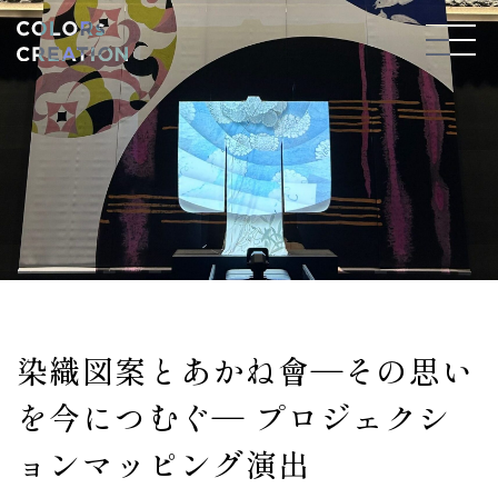
Skip
to
content
染織図案とあかね會―その思い
を今につむぐ― プロジェクシ
ョンマッピング演出