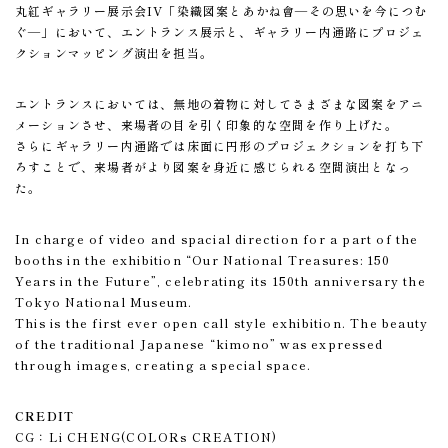
丸紅ギャラリー展示会IV「染織図案とあかね會―その思いを今につむ
ぐ―」において、エントランス展示と、ギャラリー内通路にプロジェ
クションマッピング演出を担当。
エントランスにおいては、無地の着物に対してさまざまな図案をアニ
メーションさせ、来場者の目を引く印象的な空間を作り上げた。
さらにギャラリー内通路では床面に円形のプロジェクションを打ち下
ろすことで、来場者がより図案を身近に感じられる空間演出となっ
た。
In charge of video and spacial direction for a part of the
booths in the exhibition “Our National Treasures: 150
Years in the Future”, celebrating its 150th anniversary the
Tokyo National Museum.
This is the first ever open call style exhibition. The beauty
of the traditional Japanese “kimono” was expressed
through images, creating a special space.
CREDIT
CG：Li CHENG(COLORs CREATION)