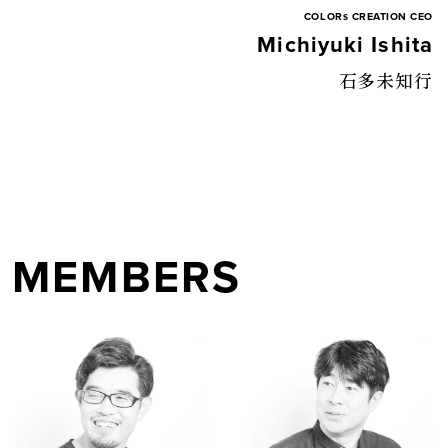
COLORs CREATION CEO
Michiyuki Ishita
石多未知行
MEMBERS