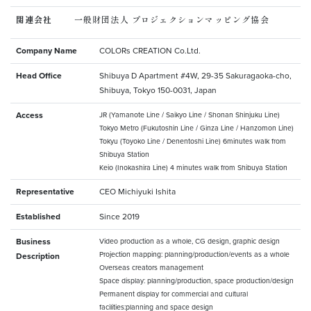
関連会社
一般財団法人 プロジェクションマッピング協会
Company Name
COLORs CREATION Co.Ltd.
Head Office
Shibuya D Apartment #4W, 29-35 Sakuragaoka-cho,
Shibuya, Tokyo 150-0031, Japan
Access
JR (Yamanote Line / Saikyo Line / Shonan Shinjuku Line)
Tokyo Metro (Fukutoshin Line / Ginza Line / Hanzomon Line)
Tokyu (Toyoko Line / Denentoshi Line) 6minutes walk from
Shibuya Station
Keio (Inokashira Line) 4 minutes walk from Shibuya Station
Representative
CEO Michiyuki Ishita
Established
Since 2019
Business
Video production as a whole, CG design, graphic design
Projection mapping: planning/production/events as a whole
Description
Overseas creators management
Space display: planning/production, space production/design
Permanent display for commercial and cultural
facilities:planning and space design