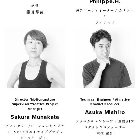
Philippe.H.
総務
海外コーディネーター / カメラマ
藤田 早苗
ン
フィリップ
Director /Motioncapture
Technical Engineer / AI-native
Supervisor/Creative Project
Product Producer
Manager
Asuka Mishiro
Sakura Munakata
テクニカルエンジニア / 生成AIプ
ディレクター/モーションキャプチ
ロダクトプロデューサー
ャーSV/クリエイティブプロジェ
三代 飛翔
クトマネージャー