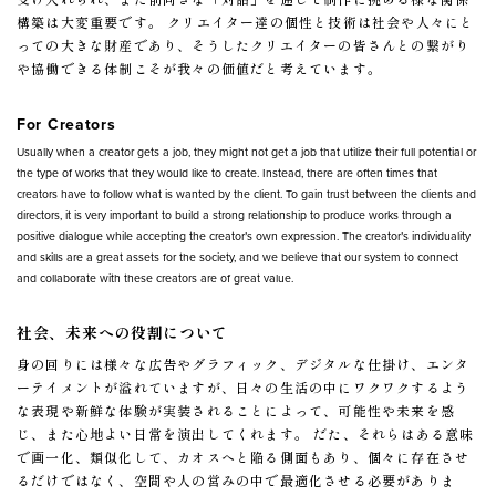
構築は大変重要です。 クリエイター達の個性と技術は社会や人々にと
っての大きな財産であり、そうしたクリエイターの皆さんとの繋がり
や協働できる体制こそが我々の価値だと考えています。
For Creators
Usually when a creator gets a job, they might not get a job that utilize their full potential or
the type of works that they would like to create. Instead, there are often times that
creators have to follow what is wanted by the client. To gain trust between the clients and
directors, it is very important to build a strong relationship to produce works through a
positive dialogue while accepting the creator’s own expression. The creator’s individuality
and skills are a great assets for the society, and we believe that our system to connect
and collaborate with these creators are of great value.
社会、未来への役割について
身の回りには様々な広告やグラフィック、デジタルな仕掛け、エンタ
ーテイメントが溢れていますが、日々の生活の中にワクワクするよう
な表現や新鮮な体験が実装されることによって、可能性や未来を感
じ、また心地よい日常を演出してくれます。 だた、それらはある意味
で画一化、類似化して、カオスへと陥る側面もあり、個々に存在させ
るだけではなく、空間や人の営みの中で最適化させる必要がありま