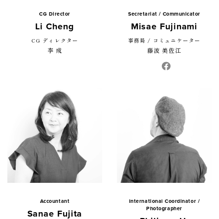
CG Director
Secretariat / Communicator
Li Cheng
Misae Fujinami
CG ディレクター
事務局 / コミュニケーター
李 成
藤波 美佐江
Accountant
International Coordinator /
Photographer
Sanae Fujita