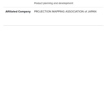
Product planning and development
Affiliated Company
PROJECTION MAPPING ASSOCIATION of JAPAN