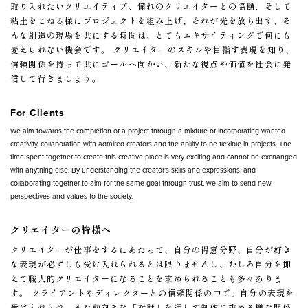
取り入れたいクリエイティブ、憧れのクリエイターとの協働、そして
粘土をこねる様にプロジェクトを組み上げ、それが光を放ち出す、そ
んな創造の現場を共にする時間は、とてもエキサイティングで何にも
変えられない機会です。 クリエイターのスキルや目指す表現を知り、
信頼関係を持って共にゴールへ向かい、新たな視点や価値を社会に発
信して行きましょう。
For Clients
We aim towards the completion of a project through a mixture of incorporating wanted
creativity, collaboration with admired creators and the ability to be flexible in projects. The
time spent together to create this creative place is very exciting and cannot be exchanged
with anything else. By understanding the creator’s skills and expressions, and
collaborating together to aim for the same goal through trust, we aim to send new
perspectives and values to the society.
クリエイターの皆様へ
クリエイターが仕事をするにあたって、自分の得意分野、自分が好き
な表現が必ずしも受け入れられるとは限りませんし、むしろ自分を抑
えて職人的クリエイターになることを求められることも多々ありま
す。 クライアントやディレクターとの信頼関係の中で、自分の表現を
受け入れられ、また前向きな「対話」を通して制作に挑める様な関係