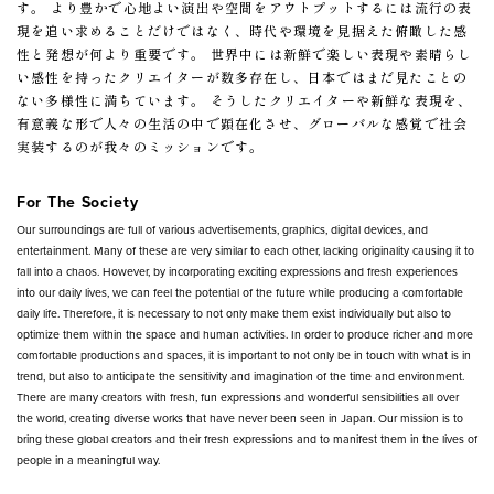
す。 より豊かで心地よい演出や空間をアウトプットするには流行の表
現を追い求めることだけではなく、時代や環境を見据えた俯瞰した感
性と発想が何より重要です。 世界中には新鮮で楽しい表現や素晴らし
い感性を持ったクリエイターが数多存在し、日本ではまだ見たことの
ない多様性に満ちています。 そうしたクリエイターや新鮮な表現を、
有意義な形で人々の生活の中で顕在化させ、グローバルな感覚で社会
実装するのが我々のミッションです。
For The Society
Our surroundings are full of various advertisements, graphics, digital devices, and
entertainment. Many of these are very similar to each other, lacking originality causing it to
fall into a chaos. However, by incorporating exciting expressions and fresh experiences
into our daily lives, we can feel the potential of the future while producing a comfortable
daily life. Therefore, it is necessary to not only make them exist individually but also to
optimize them within the space and human activities. In order to produce richer and more
comfortable productions and spaces, it is important to not only be in touch with what is in
trend, but also to anticipate the sensitivity and imagination of the time and environment.
There are many creators with fresh, fun expressions and wonderful sensibilities all over
the world, creating diverse works that have never been seen in Japan. Our mission is to
bring these global creators and their fresh expressions and to manifest them in the lives of
people in a meaningful way.