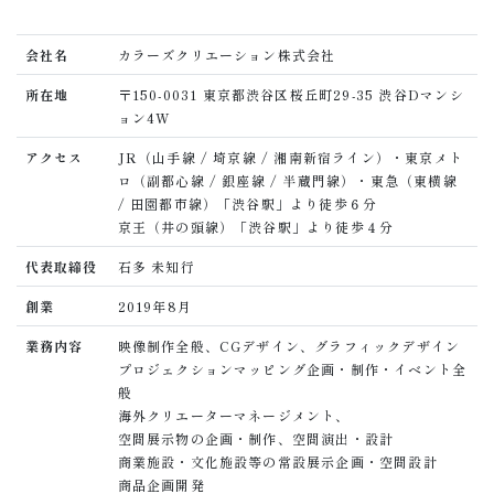
会社名
カラーズクリエーション株式会社
所在地
〒150-0031 東京都渋谷区桜丘町29-35 渋谷Dマンシ
ョン4W
アクセス
JR（山手線 / 埼京線 / 湘南新宿ライン）・東京メト
ロ（副都心線 / 銀座線 / 半蔵門線）・東急（東横線
/ 田園都市線）「渋谷駅」より徒歩６分
京王（井の頭線）「渋谷駅」より徒歩４分
代表取締役
石多 未知行
創業
2019年8月
業務内容
映像制作全般、CGデザイン、グラフィックデザイン
プロジェクションマッピング企画・制作・イベント全
般
海外クリエーターマネージメント、
空間展示物の企画・制作、空間演出・設計
商業施設・文化施設等の常設展示企画・空間設計
商品企画開発